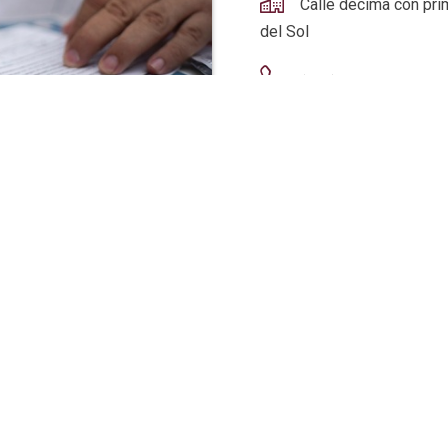
Calle décima con prim
del Sol
(987) 86 903 39
bolsadetrabajo@coz